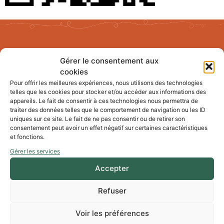
MAIRIE DE LIMOUX
Gérer le consentement aux
cookies
Pour offrir les meilleures expériences, nous utilisons des technologies
49 rue de la mairie
telles que les cookies pour stocker et/ou accéder aux informations des
11300 Limoux
appareils. Le fait de consentir à ces technologies nous permettra de
04 68 31 01 16
traiter des données telles que le comportement de navigation ou les ID
uniques sur ce site. Le fait de ne pas consentir ou de retirer son
consentement peut avoir un effet négatif sur certaines caractéristiques
Contacter la Mairie
et fonctions.
Gérer les services
Accepter
Gestion des cookies
Refuser
HORAIRES D'OUVERTURE
Voir les préférences
Lundi : 9h-12h // 13h30-18h