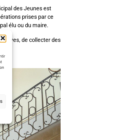
nicipal des Jeunes
est
bérations prises par ce
pal élu ou du maire.
tiatives, de collecter des
tir
nt
son
es