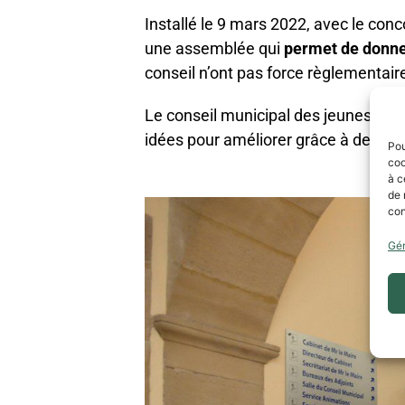
Installé le 9 mars 2022, avec le con
une assemblée qui
permet de donner
conseil n’ont pas force règlementair
Le conseil municipal des jeunes permet
idées pour améliorer grâce à des proj
Pou
coo
à c
de 
con
Gér