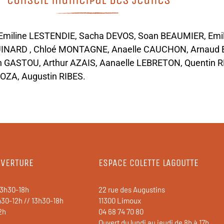
Emiline LESTENDIE, Sacha DEVOS, Soan BEAUMIER, Emi
UINARD , Chloé MONTAGNE, Anaelle CAUCHON, Arnaud 
GASTOU, Arthur AZAIS, Aanaelle LEBRETON, Quentin RE
ZA, Augustin RIBES.
UVERTURE
ESPACE COLETTE LAGOUTTE
13h30-18h
22 rue des Augustins
h30-12h // 13h30-18h
11300 Limoux
2h
04 68 74 70 80
Ouvert du lundi au jeudi de 8h à 17h