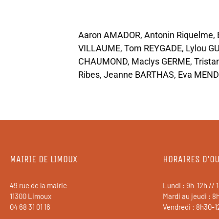
Aaron AMADOR, Antonin Riquelme, 
VILLAUME, Tom REYGADE, Lylou G
CHAUMOND, Maclys GERME, Tristan 
Ribes, Jeanne BARTHAS, Eva MENDO
MAIRIE DE LIMOUX
HORAIRES D'O
49 rue de la mairie
Lundi : 9h-12h // 
11300 Limoux
Mardi au jeudi : 8
04 68 31 01 16
Vendredi : 8h30-1