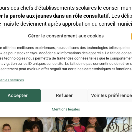
cours des chefs d’établissements scolaires le conseil mu
 la parole aux jeunes dans un rôle consultatif
. Les déli
e mais le deviennent après approbation du conseil munici
Gérer le consentement aux cookies
 d’initier les jeunes à la vie politique, de prendre des ini
ets le cadre de leur municipalité.
r offrir les meilleures expériences, nous utilisons des technologies telles que les
kies pour stocker et/ou accéder aux informations des appareils. Le fait de consen
es technologies nous permettra de traiter des données telles que le comporteme
navigation ou les ID uniques sur ce site. Le fait de ne pas consentir ou de retirer 
sentement peut avoir un effet négatif sur certaines caractéristiques et fonctions.
er les services
Accepter
Refuser
Voir les préférenc
Mentions légales