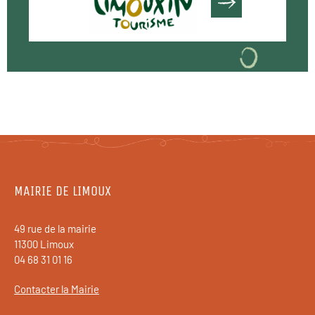
MAIRIE DE LIMOUX
49 rue de la mairie
11300 Limoux
04 68 31 01 16
Contacter la Mairie