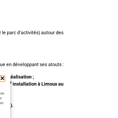
le parc d’activités) autour des
ue en développant ses atouts :
 de réalisation ;
er
s (1
installation à Limoux au
tir
nt
son
laire).