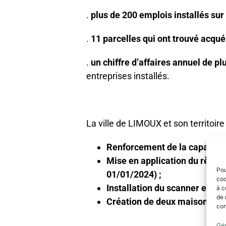
.
plus de 200 emplois installés sur 
.
11 parcelles qui ont trouvé acqu
.
un chiffre d’affaires annuel de pl
entreprises installés.
La ville de LIMOUX et son territo
Renforcement de la capacité d
Mise en application du règle
Pou
01/01/2024) ;
coo
Installation du scanner et bie
à c
de 
Création de deux maisons de s
con
Gér