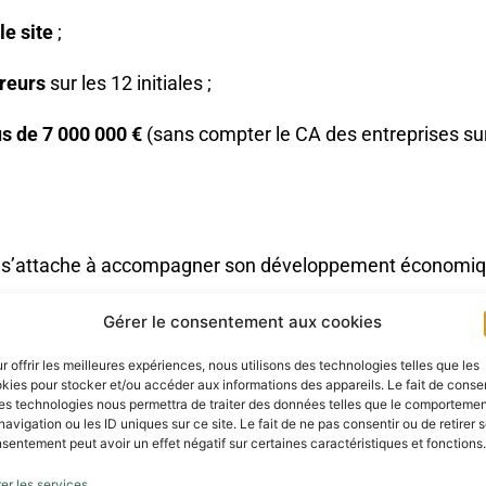
le site
;
éreurs
sur les 12 initiales ;
us de 7 000 000 €
(sans compter le CA des entreprises sur 
ire s’attache à accompagner son développement économiq
’accueil de la petite enfance avec deux projets en cours
Gérer le consentement aux cookies
ment communal d’aide à l’installation de jeunes médecin
r offrir les meilleures expériences, nous utilisons des technologies telles que les
kies pour stocker et/ou accéder aux informations des appareils. Le fait de consen
ntôt d’un IRM ;
es technologies nous permettra de traiter des données telles que le comporteme
navigation ou les ID uniques sur ce site. Le fait de ne pas consentir ou de retirer 
anté pluridisciplinaires (Bellevèze du Razès et Saint Hi
sentement peut avoir un effet négatif sur certaines caractéristiques et fonctions.
er les services